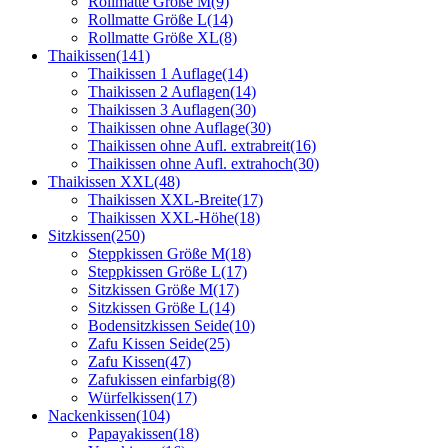
Rollmatte Größe M
(9)
Rollmatte Größe L
(14)
Rollmatte Größe XL
(8)
Thaikissen
(141)
Thaikissen 1 Auflage
(14)
Thaikissen 2 Auflagen
(14)
Thaikissen 3 Auflagen
(30)
Thaikissen ohne Auflage
(30)
Thaikissen ohne Aufl. extrabreit
(16)
Thaikissen ohne Aufl. extrahoch
(30)
Thaikissen XXL
(48)
Thaikissen XXL-Breite
(17)
Thaikissen XXL-Höhe
(18)
Sitzkissen
(250)
Steppkissen Größe M
(18)
Steppkissen Größe L
(17)
Sitzkissen Größe M
(17)
Sitzkissen Größe L
(14)
Bodensitzkissen Seide
(10)
Zafu Kissen Seide
(25)
Zafu Kissen
(47)
Zafukissen einfarbig
(8)
Würfelkissen
(17)
Nackenkissen
(104)
Papayakissen
(18)