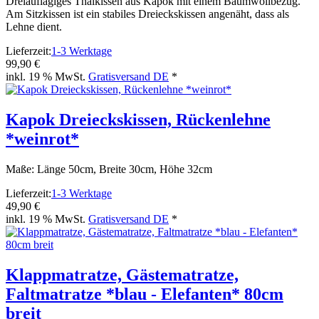
Dreiauflagiges Thaikissen aus Kapok mit einem Baumwollbezug.
Am Sitzkissen ist ein stabiles Dreieckskissen angenäht, dass als
Lehne dient.
Lieferzeit:
1-3 Werktage
99,90 €
inkl. 19 % MwSt.
Gratisversand DE
*
Kapok Dreieckskissen, Rückenlehne
*weinrot*
Maße: Länge 50cm, Breite 30cm, Höhe 32cm
Lieferzeit:
1-3 Werktage
49,90 €
inkl. 19 % MwSt.
Gratisversand DE
*
Klappmatratze, Gästematratze,
Faltmatratze *blau - Elefanten* 80cm
breit