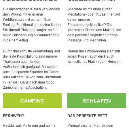
Die farbenfrohen Kissen verwandeln
Wie wäre es mit einer kurzen
dein Wohnzimmer in eine
Meditations- oder Yogaeinheit auf
Wohlfühloase mit echtem Thai-
einem unserer
Feeling. Funktional einsetzbar finden
Entspannungsklassiker? Die
Sie überall Platz und sorgen so für
formfesten Kissen und Matten sind
mehr Entspannung & Wohlbefinden
dein perfekter Begleiter für Yoga,
in deinem Alltag.
Massage und Meditation.
Durch ihre robuste Verarbeitung und
Neben der Entspannung zieht mit
die feste Kapokfüllung sind unsere
jedem Kissen auch ein Hauch
Thaikissen auch für den
fernöstliches Flair in dein Heim ein.
Außenbereich geeignet. So werden
auch entspannte Stunden im Garten
oder auf dem Balkon zum Kurzurlaub
in Fernost. Ganz nach dem Motto:
Zurücklehnen & Abschalten.
CAMPING
SCHLAFEN
FERNWEH?
DAS PERFEKTE BETT
Hecktür auf, Matte rein und ab ins
Minimalistischer Flair für dein