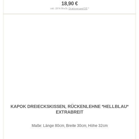
18,90 €
inkl. 19 % MwSt.
Gratisversand DE
*
KAPOK DREIECKSKISSEN, RÜCKENLEHNE *HELLBLAU*
EXTRABREIT
Maße: Länge 80cm, Breite 30cm, Höhe 32cm