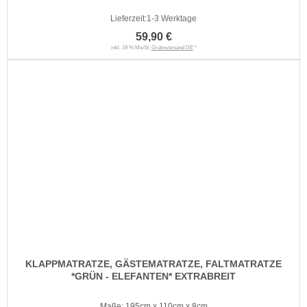
Lieferzeit:
1-3 Werktage
59,90 €
inkl. 19 % MwSt.
Gratisversand DE
*
KLAPPMATRATZE, GÄSTEMATRATZE, FALTMATRATZE
*GRÜN - ELEFANTEN* EXTRABREIT
Maße: 195cm x 110cm x 8cm