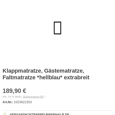
Klappmatratze, Gästematratze,
Faltmatratze *hellblau* extrabreit
189,90 €
inkl. 19 % MwSt.
Gratisversand DE
*
Art.Nr.:
1023622353
VERSANDKOSTENFREI INNERHALB DE