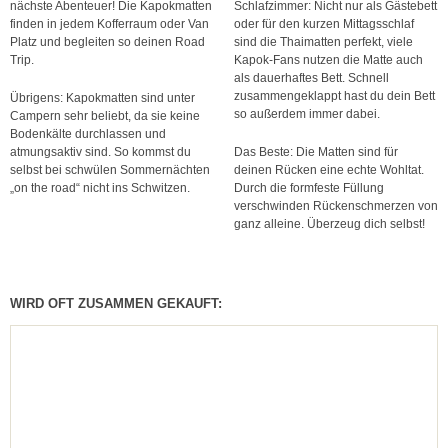
nächste Abenteuer! Die Kapokmatten
Schlafzimmer: Nicht nur als Gästebett
finden in jedem Kofferraum oder Van
oder für den kurzen Mittagsschlaf
Platz und begleiten so deinen Road
sind die Thaimatten perfekt, viele
Trip.
Kapok-Fans nutzen die Matte auch
als dauerhaftes Bett. Schnell
zusammengeklappt hast du dein Bett
Übrigens: Kapokmatten sind unter
so außerdem immer dabei.
Campern sehr beliebt, da sie keine
Bodenkälte durchlassen und
atmungsaktiv sind. So kommst du
Das Beste: Die Matten sind für
selbst bei schwülen Sommernächten
deinen Rücken eine echte Wohltat.
„on the road“ nicht ins Schwitzen.
Durch die formfeste Füllung
verschwinden Rückenschmerzen von
ganz alleine. Überzeug dich selbst!
WIRD OFT ZUSAMMEN GEKAUFT: