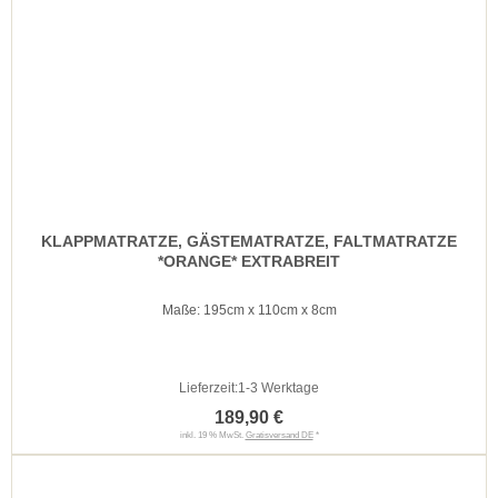
KLAPPMATRATZE, GÄSTEMATRATZE, FALTMATRATZE
*ORANGE* EXTRABREIT
Maße: 195cm x 110cm x 8cm
Lieferzeit:
1-3 Werktage
189,90 €
inkl. 19 % MwSt.
Gratisversand DE
*