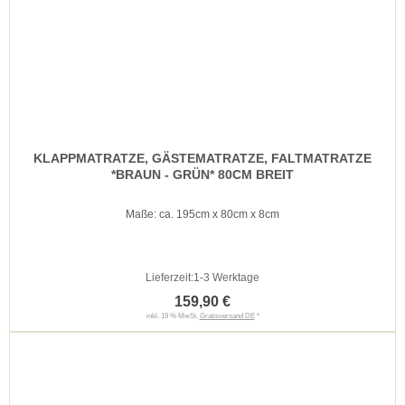
KLAPPMATRATZE, GÄSTEMATRATZE, FALTMATRATZE
*BRAUN - GRÜN* 80CM BREIT
Maße: ca. 195cm x 80cm x 8cm
Lieferzeit:
1-3 Werktage
159,90 €
inkl. 19 % MwSt.
Gratisversand DE
*