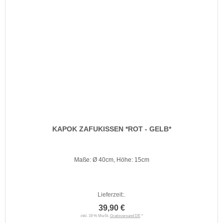
KAPOK ZAFUKISSEN *ROT - GELB*
Maße: Ø 40cm, Höhe: 15cm
Lieferzeit:
.
39,90 €
inkl. 19 % MwSt.
Gratisversand DE
*