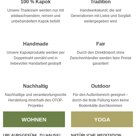
100 % Kapok
Tradition
Unsere Thaikissen werden nur mit
Handwerkskunst, die seit
wildwachsendem, reinem und
Generationen mit Liebe und Sorgfalt
unbehandeltem Kapok befüllt
weitergegeben wird
Handmade
Fair
Unsere Kapokprodukte werden per
Durch den Direktimport ohne
Doppelnaht vernäht und in
Zwischenhändler werden faire Preise
liebevoller Handarbeit gestopft
garantiert
Nachhaltig
Outdoor
Nachhaltige und verantwortungsvolle
Für den Außenbereich geeignet –
Herstellung innerhalb des OTOP-
durch die feste Füllung kann keine
Projektes
Bodenkälte durchkommen
WOHNEN
YOGA
URLAUBSGEFÜHL ZU HAUSE!
NATÜRLICHE MEDITATION