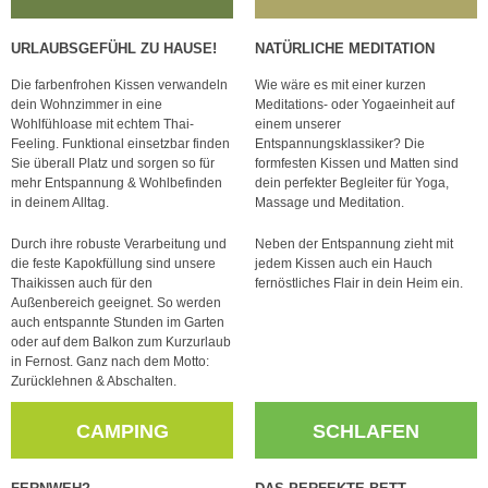
URLAUBSGEFÜHL ZU HAUSE!
NATÜRLICHE MEDITATION
Die farbenfrohen Kissen verwandeln
Wie wäre es mit einer kurzen
dein Wohnzimmer in eine
Meditations- oder Yogaeinheit auf
Wohlfühloase mit echtem Thai-
einem unserer
Feeling. Funktional einsetzbar finden
Entspannungsklassiker? Die
Sie überall Platz und sorgen so für
formfesten Kissen und Matten sind
mehr Entspannung & Wohlbefinden
dein perfekter Begleiter für Yoga,
in deinem Alltag.
Massage und Meditation.
Durch ihre robuste Verarbeitung und
Neben der Entspannung zieht mit
die feste Kapokfüllung sind unsere
jedem Kissen auch ein Hauch
Thaikissen auch für den
fernöstliches Flair in dein Heim ein.
Außenbereich geeignet. So werden
auch entspannte Stunden im Garten
oder auf dem Balkon zum Kurzurlaub
in Fernost. Ganz nach dem Motto:
Zurücklehnen & Abschalten.
CAMPING
SCHLAFEN