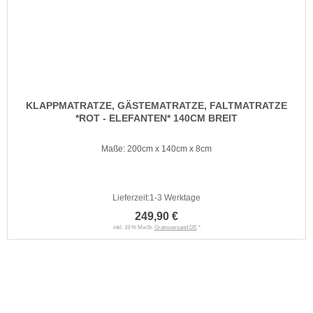
KLAPPMATRATZE, GÄSTEMATRATZE, FALTMATRATZE
*ROT - ELEFANTEN* 140CM BREIT
Maße: 200cm x 140cm x 8cm
Lieferzeit:
1-3 Werktage
249,90 €
inkl. 19 % MwSt.
Gratisversand DE
*