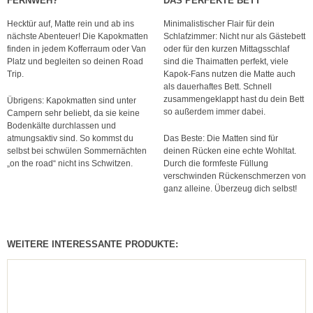
FERNWEH?
DAS PERFEKTE BETT
Hecktür auf, Matte rein und ab ins
Minimalistischer Flair für dein
nächste Abenteuer! Die Kapokmatten
Schlafzimmer: Nicht nur als Gästebett
finden in jedem Kofferraum oder Van
oder für den kurzen Mittagsschlaf
Platz und begleiten so deinen Road
sind die Thaimatten perfekt, viele
Trip.
Kapok-Fans nutzen die Matte auch
als dauerhaftes Bett. Schnell
zusammengeklappt hast du dein Bett
Übrigens: Kapokmatten sind unter
so außerdem immer dabei.
Campern sehr beliebt, da sie keine
Bodenkälte durchlassen und
atmungsaktiv sind. So kommst du
Das Beste: Die Matten sind für
selbst bei schwülen Sommernächten
deinen Rücken eine echte Wohltat.
„on the road“ nicht ins Schwitzen.
Durch die formfeste Füllung
verschwinden Rückenschmerzen von
ganz alleine. Überzeug dich selbst!
WEITERE INTERESSANTE PRODUKTE: