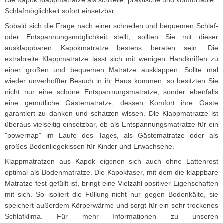
Die Kapok Klappmatratze als schnelle, praktische und komfortable
Schlafmöglichkeit sofort einsetzbar.
Sobald sich die Frage nach einer schnellen und bequemen Schlaf-
oder Entspannungsmöglichkeit stellt, sollten Sie mit dieser
ausklappbaren Kapokmatratze bestens beraten sein. Die
extrabreite Klappmatratze lässt sich mit wenigen Handkniffen zu
einer großen und bequemen Matratze ausklappen. Sollte mal
wieder unverhoffter Besuch in ihr Haus kommen, so besitzten Sie
nicht nur eine schöne Entspannungsmatratze, sonder ebenfalls
eine gemütliche Gästematratze, dessen Komfort ihre Gäste
garantiert zu danken und schätzen wissen. Die Klappmatratze ist
überaus vielseitig einsetzbar, ob als Entspannungsmatratze für ein
"powernap" im Laufe des Tages, als Gästematratze oder als
großes Bodenliegekissen für Kinder und Erwachsene.
Klappmatratzen aus Kapok eigenen sich auch ohne Lattenrost
optimal als Bodenmatratze. Die Kapokfaser, mit dem die klappbare
Matratze fest gefüllt ist, bringt eine Vielzahl positiver Eigenschaften
mit sich. So isoliert die Füllung nicht nur gegen Bodenkälte, sie
speichert außerdem Körperwärme und sorgt für ein sehr trockenes
Schlafklima. Für mehr Informationen zu unseren