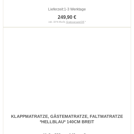
Lieferzeit:
1-3 Werktage
249,90 €
inkl. 19 % MwSt.
Gratisversand DE
*
KLAPPMATRATZE, GÄSTEMATRATZE, FALTMATRATZE
*HELLBLAU* 140CM BREIT