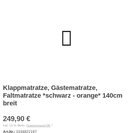
Klappmatratze, Gästematratze,
Faltmatratze *schwarz - orange* 140cm
breit
249,90 €
inkl. 19 % MwSt.
Gratisversand DE
*
Art.Nr.:
1034822197