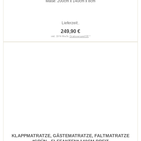
Maße: 200cm x 140cm x 8cm
Lieferzeit:
.
249,90 €
inkl. 19 % MwSt.
Gratisversand DE
*
KLAPPMATRATZE, GÄSTEMATRATZE, FALTMATRATZE