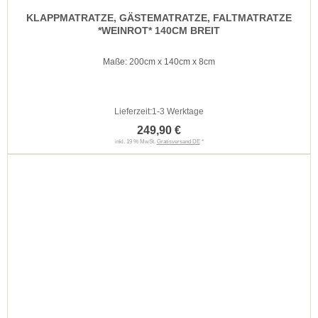
KLAPPMATRATZE, GÄSTEMATRATZE, FALTMATRATZE
*WEINROT* 140CM BREIT
Maße: 200cm x 140cm x 8cm
Lieferzeit:
1-3 Werktage
249,90 €
inkl. 19 % MwSt.
Gratisversand DE
*