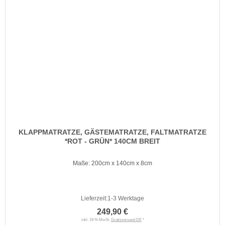
KLAPPMATRATZE, GÄSTEMATRATZE, FALTMATRATZE
*ROT - GRÜN* 140CM BREIT
Maße: 200cm x 140cm x 8cm
Lieferzeit:
1-3 Werktage
249,90 €
inkl. 19 % MwSt.
Gratisversand DE
*