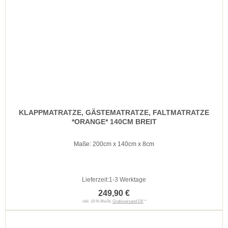
KLAPPMATRATZE, GÄSTEMATRATZE, FALTMATRATZE
*ORANGE* 140CM BREIT
Maße: 200cm x 140cm x 8cm
Lieferzeit:
1-3 Werktage
249,90 €
inkl. 19 % MwSt.
Gratisversand DE
*