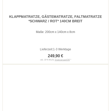
KLAPPMATRATZE, GÄSTEMATRATZE, FALTMATRATZE
*SCHWARZ / ROT* 140CM BREIT
Maße: 200cm x 140cm x 8cm
Lieferzeit:
1-3 Werktage
249,90 €
inkl. 19 % MwSt.
Gratisversand DE
*