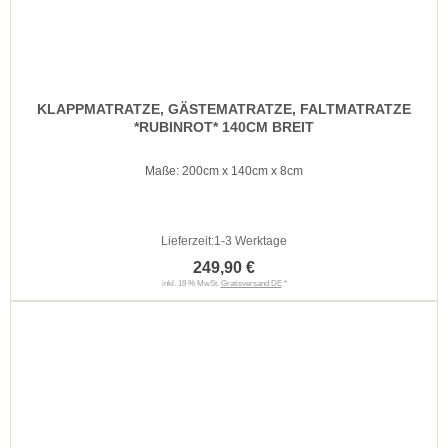
KLAPPMATRATZE, GÄSTEMATRATZE, FALTMATRATZE
*RUBINROT* 140CM BREIT
Maße: 200cm x 140cm x 8cm
Lieferzeit:
1-3 Werktage
249,90 €
inkl. 19 % MwSt.
Gratisversand DE
*