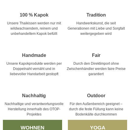
100 % Kapok
Tradition
Unsere Thaikissen werden nur mit
Handwerkskunst, die seit
wildwachsendem, reinem und
Generationen mit Liebe und Sorgfalt
unbehandeltem Kapok befüllt
weitergegeben wird
Handmade
Fair
Unsere Kapokprodukte werden per
Durch den Direktimport ohne
Doppelnaht vernäht und in
Zwischenhändler werden faire Preise
liebevoller Handarbeit gestopft
garantiert
Nachhaltig
Outdoor
Nachhaltige und verantwortungsvolle
Für den Außenbereich geeignet –
Herstellung innerhalb des OTOP-
durch die feste Füllung kann keine
Projektes
Bodenkälte durchkommen
WOHNEN
YOGA