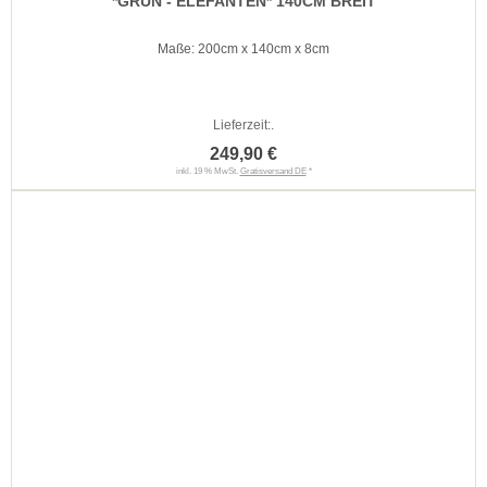
*GRÜN - ELEFANTEN* 140CM BREIT
Maße: 200cm x 140cm x 8cm
Lieferzeit:
.
249,90 €
inkl. 19 % MwSt.
Gratisversand DE
*