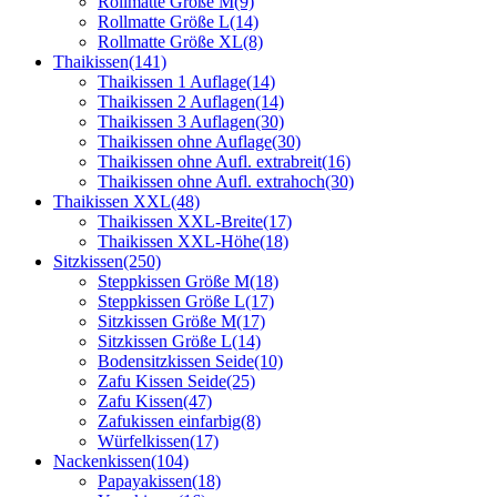
Rollmatte Größe M
(9)
Rollmatte Größe L
(14)
Rollmatte Größe XL
(8)
Thaikissen
(141)
Thaikissen 1 Auflage
(14)
Thaikissen 2 Auflagen
(14)
Thaikissen 3 Auflagen
(30)
Thaikissen ohne Auflage
(30)
Thaikissen ohne Aufl. extrabreit
(16)
Thaikissen ohne Aufl. extrahoch
(30)
Thaikissen XXL
(48)
Thaikissen XXL-Breite
(17)
Thaikissen XXL-Höhe
(18)
Sitzkissen
(250)
Steppkissen Größe M
(18)
Steppkissen Größe L
(17)
Sitzkissen Größe M
(17)
Sitzkissen Größe L
(14)
Bodensitzkissen Seide
(10)
Zafu Kissen Seide
(25)
Zafu Kissen
(47)
Zafukissen einfarbig
(8)
Würfelkissen
(17)
Nackenkissen
(104)
Papayakissen
(18)