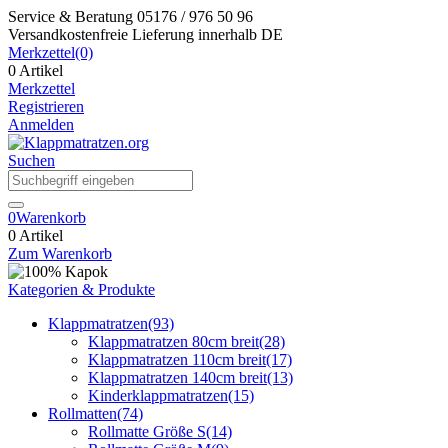
Service & Beratung
05176 / 976 50 96
Versandkostenfreie Lieferung
innerhalb DE
Merkzettel
(0)
0 Artikel
Merkzettel
Registrieren
Anmelden
Suchen
0
Warenkorb
0 Artikel
Zum Warenkorb
Kategorien & Produkte
Klappmatratzen
(93)
Klappmatratzen 80cm breit
(28)
Klappmatratzen 110cm breit
(17)
Klappmatratzen 140cm breit
(13)
Kinderklappmatratzen
(15)
Rollmatten
(74)
Rollmatte Größe S
(14)