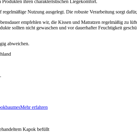
n Produkten ihren charakteristischen Liegekomfort.
f regelmäßige Nutzung ausgelegt. Die robuste Verarbeitung sorgt dafür
ebensdauer empfehlen wir, die Kissen und Matratzen regelmäßig zu lüf
odukte sollten nicht gewaschen und vor dauerhafter Feuchtigkeit geschü
ügig abweichen.
chland
.
apokbaumes
Mehr erfahren
ehandeltem Kapok befüllt