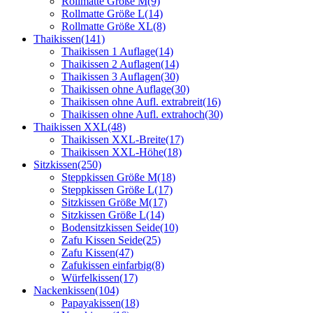
Rollmatte Größe M
(9)
Rollmatte Größe L
(14)
Rollmatte Größe XL
(8)
Thaikissen
(141)
Thaikissen 1 Auflage
(14)
Thaikissen 2 Auflagen
(14)
Thaikissen 3 Auflagen
(30)
Thaikissen ohne Auflage
(30)
Thaikissen ohne Aufl. extrabreit
(16)
Thaikissen ohne Aufl. extrahoch
(30)
Thaikissen XXL
(48)
Thaikissen XXL-Breite
(17)
Thaikissen XXL-Höhe
(18)
Sitzkissen
(250)
Steppkissen Größe M
(18)
Steppkissen Größe L
(17)
Sitzkissen Größe M
(17)
Sitzkissen Größe L
(14)
Bodensitzkissen Seide
(10)
Zafu Kissen Seide
(25)
Zafu Kissen
(47)
Zafukissen einfarbig
(8)
Würfelkissen
(17)
Nackenkissen
(104)
Papayakissen
(18)