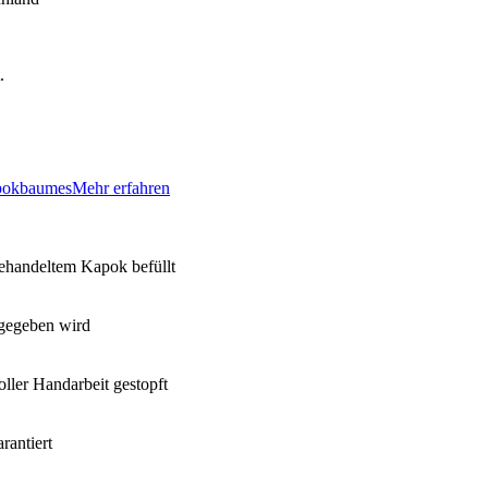
.
apokbaumes
Mehr erfahren
ehandeltem Kapok befüllt
rgegeben wird
ller Handarbeit gestopft
rantiert