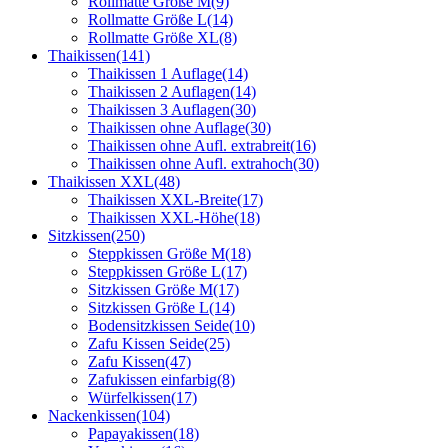
Rollmatte Größe M
(9)
Rollmatte Größe L
(14)
Rollmatte Größe XL
(8)
Thaikissen
(141)
Thaikissen 1 Auflage
(14)
Thaikissen 2 Auflagen
(14)
Thaikissen 3 Auflagen
(30)
Thaikissen ohne Auflage
(30)
Thaikissen ohne Aufl. extrabreit
(16)
Thaikissen ohne Aufl. extrahoch
(30)
Thaikissen XXL
(48)
Thaikissen XXL-Breite
(17)
Thaikissen XXL-Höhe
(18)
Sitzkissen
(250)
Steppkissen Größe M
(18)
Steppkissen Größe L
(17)
Sitzkissen Größe M
(17)
Sitzkissen Größe L
(14)
Bodensitzkissen Seide
(10)
Zafu Kissen Seide
(25)
Zafu Kissen
(47)
Zafukissen einfarbig
(8)
Würfelkissen
(17)
Nackenkissen
(104)
Papayakissen
(18)