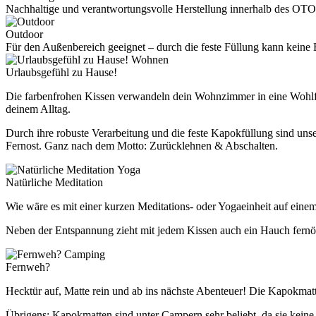
Nachhaltige und verantwortungsvolle Herstellung innerhalb des OTO
Outdoor
Für den Außenbereich geeignet – durch die feste Füllung kann kei
Wohnen
Urlaubsgefühl zu Hause!
Die farbenfrohen Kissen verwandeln dein Wohnzimmer in eine Wohlfüh
deinem Alltag.
Durch ihre robuste Verarbeitung und die feste Kapokfüllung sind un
Fernost. Ganz nach dem Motto: Zurücklehnen & Abschalten.
Yoga
Natürliche Meditation
Wie wäre es mit einer kurzen Meditations- oder Yogaeinheit auf eine
Neben der Entspannung zieht mit jedem Kissen auch ein Hauch fernöst
Camping
Fernweh?
Hecktür auf, Matte rein und ab ins nächste Abenteuer! Die Kapokmatt
Übrigens: Kapokmatten sind unter Campern sehr beliebt, da sie kein