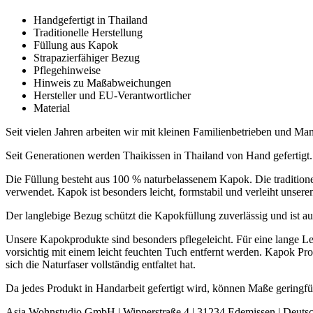
Handgefertigt in Thailand
Traditionelle Herstellung
Füllung aus Kapok
Strapazierfähiger Bezug
Pflegehinweise
Hinweis zu Maßabweichungen
Hersteller und EU-Verantwortlicher
Material
Seit vielen Jahren arbeiten wir mit kleinen Familienbetrieben und 
Seit Generationen werden Thaikissen in Thailand von Hand gefertigt.
Die Füllung besteht aus 100 % naturbelassenem Kapok. Die tradition
verwendet. Kapok ist besonders leicht, formstabil und verleiht unsere
Der langlebige Bezug schützt die Kapokfüllung zuverlässig und ist au
Unsere Kapokprodukte sind besonders pflegeleicht. Für eine lange L
vorsichtig mit einem leicht feuchten Tuch entfernt werden. Kapok Pr
sich die Naturfaser vollständig entfaltet hat.
Da jedes Produkt in Handarbeit gefertigt wird, können Maße geringf
Asia Wohnstudio GmbH | Wipperstraße 4 | 31234 Edemissen | Deuts