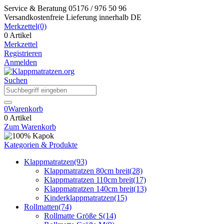
Service & Beratung
05176 / 976 50 96
Versandkostenfreie Lieferung
innerhalb DE
Merkzettel
(0)
0 Artikel
Merkzettel
Registrieren
Anmelden
Suchen
0
Warenkorb
0 Artikel
Zum Warenkorb
Kategorien & Produkte
Klappmatratzen
(93)
Klappmatratzen 80cm breit
(28)
Klappmatratzen 110cm breit
(17)
Klappmatratzen 140cm breit
(13)
Kinderklappmatratzen
(15)
Rollmatten
(74)
Rollmatte Größe S
(14)