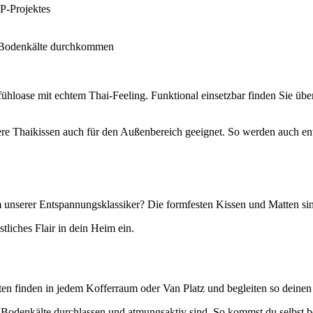
P-Projektes
ne Bodenkälte durchkommen
loase mit echtem Thai-Feeling. Funktional einsetzbar finden Sie übe
sere Thaikissen auch für den Außenbereich geeignet. So werden auch 
m unserer Entspannungsklassiker? Die formfesten Kissen und Matten sin
liches Flair in dein Heim ein.
en finden in jedem Kofferraum oder Van Platz und begleiten so deinen
e Bodenkälte durchlassen und atmungsaktiv sind. So kommst du selbst 