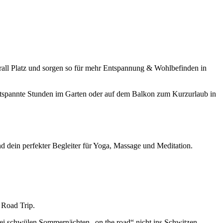
rall Platz und sorgen so für mehr Entspannung & Wohlbefinden in
entspannte Stunden im Garten oder auf dem Balkon zum Kurzurlaub in
d dein perfekter Begleiter für Yoga, Massage und Meditation.
 Road Trip.
bei schwülen Sommernächten „on the road“ nicht ins Schwitzen.