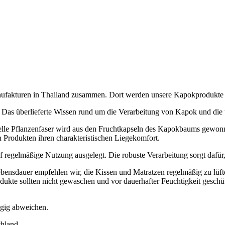
Manufakturen in Thailand zusammen. Dort werden unsere Kapokprodukte
 Das überlieferte Wissen rund um die Verarbeitung von Kapok und die t
elle Pflanzenfaser wird aus den Fruchtkapseln des Kapokbaums gewonn
n Produkten ihren charakteristischen Liegekomfort.
f regelmäßige Nutzung ausgelegt. Die robuste Verarbeitung sorgt dafür
ebensdauer empfehlen wir, die Kissen und Matratzen regelmäßig zu lüf
odukte sollten nicht gewaschen und vor dauerhafter Feuchtigkeit geschü
ügig abweichen.
chland