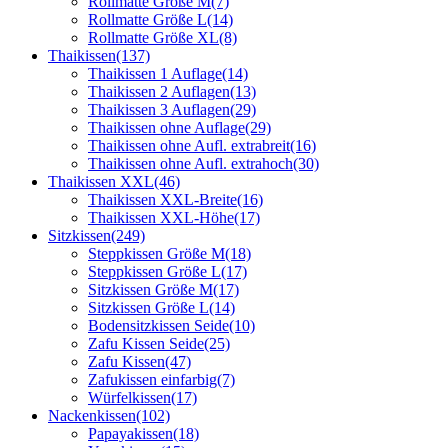
Rollmatte Größe M
(7)
Rollmatte Größe L
(14)
Rollmatte Größe XL
(8)
Thaikissen
(137)
Thaikissen 1 Auflage
(14)
Thaikissen 2 Auflagen
(13)
Thaikissen 3 Auflagen
(29)
Thaikissen ohne Auflage
(29)
Thaikissen ohne Aufl. extrabreit
(16)
Thaikissen ohne Aufl. extrahoch
(30)
Thaikissen XXL
(46)
Thaikissen XXL-Breite
(16)
Thaikissen XXL-Höhe
(17)
Sitzkissen
(249)
Steppkissen Größe M
(18)
Steppkissen Größe L
(17)
Sitzkissen Größe M
(17)
Sitzkissen Größe L
(14)
Bodensitzkissen Seide
(10)
Zafu Kissen Seide
(25)
Zafu Kissen
(47)
Zafukissen einfarbig
(7)
Würfelkissen
(17)
Nackenkissen
(102)
Papayakissen
(18)