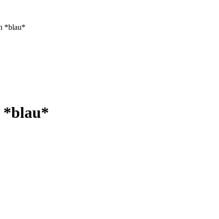
n *blau*
 *blau*