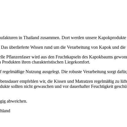
Manufakturen in Thailand zusammen. Dort werden unsere Kapokprodukte
 Das überlieferte Wissen rund um die Verarbeitung von Kapok und die t
elle Pflanzenfaser wird aus den Fruchtkapseln des Kapokbaums gewonn
n Produkten ihren charakteristischen Liegekomfort.
f regelmäßige Nutzung ausgelegt. Die robuste Verarbeitung sorgt dafür
ebensdauer empfehlen wir, die Kissen und Matratzen regelmäßig zu lüf
odukte sollten nicht gewaschen und vor dauerhafter Feuchtigkeit geschü
ügig abweichen.
chland