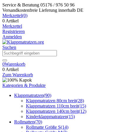
Service & Beratung
05176 / 976 50 96
Versandkostenfreie Lieferung
innerhalb DE
Merkzettel
(0)
0 Artikel
Merkzettel
Registrieren
Anmelden
Suchen
0
Warenkorb
0 Artikel
Zum Warenkorb
Kategorien & Produkte
Klappmatratzen
(90)
Klappmatratzen 80cm breit
(28)
Klappmatratzen 110cm breit
(15)
Klappmatratzen 140cm breit
(12)
Kinderklappmatratzen
(15)
Rollmatten
(70)
Rollmatte Größe S
(14)