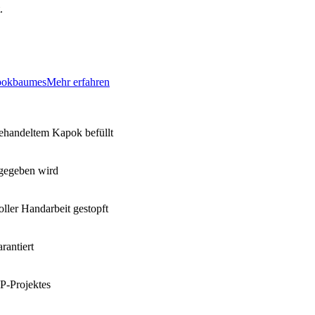
.
apokbaumes
Mehr erfahren
ehandeltem Kapok befüllt
rgegeben wird
ller Handarbeit gestopft
rantiert
P-Projektes