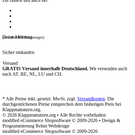
Du findest uns auch bei
Deine Meinung
(Aus über 400 Bewertungen)
Sicher einkaufen
Versand
GRATIS Versand innerhalb Deutschland.
Wir versenden auch
nach AT, BE, NL, LU und CH.
* Alle Preise inkl. gesetzl. MwSt. zzgl.
Versandkosten
. Die
durchgestrichenen Preise entsprechen dem bisherigen Preis bei
Klappmatratzen.org.
© 2026 Klappmatratzen.org • Alle Rechte vorbehalten
modified eCommerce Shopsoftware © 2009-2026 • Design &
Programmierung Rehm Webdesign
mod
ified eCommerce Shopsoftware © 2009-2026