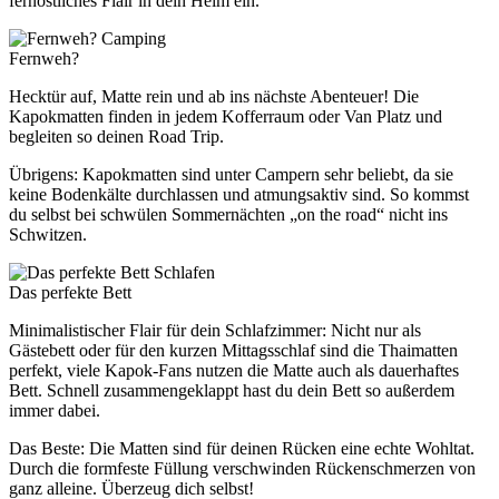
fernöstliches Flair in dein Heim ein.
Camping
Fernweh?
Hecktür auf, Matte rein und ab ins nächste Abenteuer! Die
Kapokmatten finden in jedem Kofferraum oder Van Platz und
begleiten so deinen Road Trip.
Übrigens: Kapokmatten sind unter Campern sehr beliebt, da sie
keine Bodenkälte durchlassen und atmungsaktiv sind. So kommst
du selbst bei schwülen Sommernächten „on the road“ nicht ins
Schwitzen.
Schlafen
Das perfekte Bett
Minimalistischer Flair für dein Schlafzimmer: Nicht nur als
Gästebett oder für den kurzen Mittagsschlaf sind die Thaimatten
perfekt, viele Kapok-Fans nutzen die Matte auch als dauerhaftes
Bett. Schnell zusammengeklappt hast du dein Bett so außerdem
immer dabei.
Das Beste: Die Matten sind für deinen Rücken eine echte Wohltat.
Durch die formfeste Füllung verschwinden Rückenschmerzen von
ganz alleine. Überzeug dich selbst!