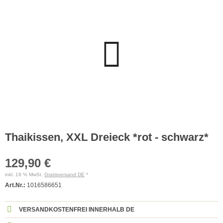
Thaikissen, XXL Dreieck *rot - schwarz*
129,90 €
inkl. 19 % MwSt.
Gratisversand DE
*
Art.Nr.:
1016586651
VERSANDKOSTENFREI INNERHALB DE