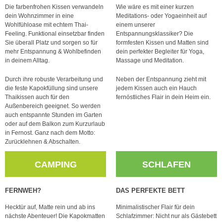
Die farbenfrohen Kissen verwandeln
Wie wäre es mit einer kurzen
dein Wohnzimmer in eine
Meditations- oder Yogaeinheit auf
Wohlfühloase mit echtem Thai-
einem unserer
Feeling. Funktional einsetzbar finden
Entspannungsklassiker? Die
Sie überall Platz und sorgen so für
formfesten Kissen und Matten sind
mehr Entspannung & Wohlbefinden
dein perfekter Begleiter für Yoga,
in deinem Alltag.
Massage und Meditation.
Durch ihre robuste Verarbeitung und
Neben der Entspannung zieht mit
die feste Kapokfüllung sind unsere
jedem Kissen auch ein Hauch
Thaikissen auch für den
fernöstliches Flair in dein Heim ein.
Außenbereich geeignet. So werden
auch entspannte Stunden im Garten
oder auf dem Balkon zum Kurzurlaub
in Fernost. Ganz nach dem Motto:
Zurücklehnen & Abschalten.
CAMPING
SCHLAFEN
FERNWEH?
DAS PERFEKTE BETT
Hecktür auf, Matte rein und ab ins
Minimalistischer Flair für dein
nächste Abenteuer! Die Kapokmatten
Schlafzimmer: Nicht nur als Gästebett