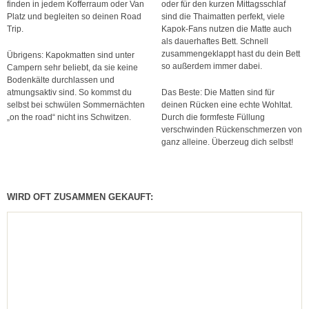
finden in jedem Kofferraum oder Van
oder für den kurzen Mittagsschlaf
Platz und begleiten so deinen Road
sind die Thaimatten perfekt, viele
Trip.
Kapok-Fans nutzen die Matte auch
als dauerhaftes Bett. Schnell
zusammengeklappt hast du dein Bett
Übrigens: Kapokmatten sind unter
so außerdem immer dabei.
Campern sehr beliebt, da sie keine
Bodenkälte durchlassen und
atmungsaktiv sind. So kommst du
Das Beste: Die Matten sind für
selbst bei schwülen Sommernächten
deinen Rücken eine echte Wohltat.
„on the road“ nicht ins Schwitzen.
Durch die formfeste Füllung
verschwinden Rückenschmerzen von
ganz alleine. Überzeug dich selbst!
WIRD OFT ZUSAMMEN GEKAUFT: