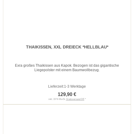
THAIKISSEN, XXL DREIECK *HELLBLAU*
Exra großes Thaikissen aus Kapok. Bezogen ist das gigantische
Liegepolster mit einem Baumwollbezug.
Lieferzeit:
1-3 Werktage
129,90 €
inkl. 19 % MwSt.
Gratisversand DE
*