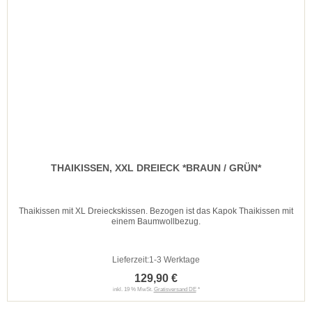
THAIKISSEN, XXL DREIECK *BRAUN / GRÜN*
Thaikissen mit XL Dreieckskissen. Bezogen ist das Kapok Thaikissen mit
einem Baumwollbezug.
Lieferzeit:
1-3 Werktage
129,90 €
inkl. 19 % MwSt.
Gratisversand DE
*