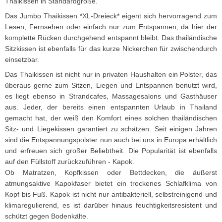
Thaikissen in Standardgröße.
Das Jumbo Thaikissen *XL-Dreieck* eigent sich hervorragend zum
Lesen, Fernsehen oder einfach nur zum Entspannen, da hier der
komplette Rücken durchgehend entspannt bleibt. Das thailändische
Sitzkissen ist ebenfalls für das kurze Nickerchen für zwischendurch
einsetzbar.
Das Thaikissen ist nicht nur in privaten Haushalten ein Polster, das
überaus gerne zum Sitzen, Liegen und Entspannen benutzt wird,
es liegt ebenso in Strandcafes, Massagesalons und Gasthäuser
aus. Jeder, der bereits einen entspannten Urlaub in Thailand
gemacht hat, der weiß den Komfort eines solchen thailändischen
Sitz- und Liegekissen garantiert zu schätzen. Seit einigen Jahren
sind die Entspannungspolster nun auch bei uns in Europa erhältlich
und erfreuen sich großer Beliebtheit. Die Popularität ist ebenfalls
auf den Füllstoff zurückzuführen - Kapok.
Ob Matratzen, Kopfkissen oder Bettdecken, die äußerst
atmungsaktive Kapokfaser bietet ein trockenes Schlafklima von
Kopf bis Fuß. Kapok ist nicht nur antibakteriell, selbstreinigend und
klimaregulierend, es ist darüber hinaus feuchtigkeitsresistent und
schützt gegen Bodenkälte.