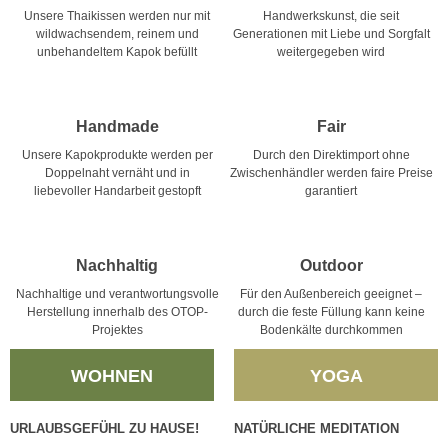
Unsere Thaikissen werden nur mit
Handwerkskunst, die seit
wildwachsendem, reinem und
Generationen mit Liebe und Sorgfalt
unbehandeltem Kapok befüllt
weitergegeben wird
Handmade
Fair
Unsere Kapokprodukte werden per
Durch den Direktimport ohne
Doppelnaht vernäht und in
Zwischenhändler werden faire Preise
liebevoller Handarbeit gestopft
garantiert
Nachhaltig
Outdoor
Nachhaltige und verantwortungsvolle
Für den Außenbereich geeignet –
Herstellung innerhalb des OTOP-
durch die feste Füllung kann keine
Projektes
Bodenkälte durchkommen
WOHNEN
YOGA
URLAUBSGEFÜHL ZU HAUSE!
NATÜRLICHE MEDITATION