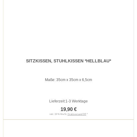
SITZKISSEN, STUHLKISSEN *HELLBLAU*
Maße: 35cm x 35cm x 6,5cm
Lieferzeit:
1-3 Werktage
19,90 €
inkl. 19 % MwSt.
Gratisversand DE
*