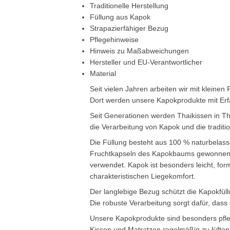
Traditionelle Herstellung
Füllung aus Kapok
Strapazierfähiger Bezug
Pflegehinweise
Hinweis zu Maßabweichungen
Hersteller und EU-Verantwortlicher
Material
Seit vielen Jahren arbeiten wir mit klein
Dort werden unsere Kapokprodukte mit Erf
Seit Generationen werden Thaikissen in Th
die Verarbeitung von Kapok und die traditi
Die Füllung besteht aus 100 % naturbelass
Fruchtkapseln des Kapokbaums gewonnen u
verwendet. Kapok ist besonders leicht, for
charakteristischen Liegekomfort.
Der langlebige Bezug schützt die Kapokfül
Die robuste Verarbeitung sorgt dafür, das
Unsere Kapokprodukte sind besonders pfleg
Kissen und Matratzen regelmäßig zu lüfte