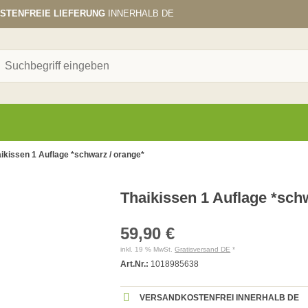
STENFREIE LIEFERUNG
INNERHALB DE
ikissen 1 Auflage *schwarz / orange*
Thaikissen 1 Auflage *sch
59,90 €
inkl. 19 % MwSt.
Gratisversand DE
*
Art.Nr.:
1018985638
VERSANDKOSTENFREI INNERHALB DE