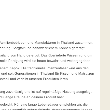
en Familienbetrieben und Manufakturen in Thailand zusammen.
ahrung, Sorgfalt und handwerklichem Können gefertigt.
ailand von Hand gefertigt. Das überlieferte Wissen rund um
onelle Fertigung wird bis heute bewahrt und weitergegeben.
enem Kapok. Die traditionelle Pflanzenfaser wird aus den
nd seit Generationen in Thailand für Kissen und Matratzen
mstabil und verleiht unseren Produkten ihren
lung zuverlässig und ist auf regelmäßige Nutzung ausgelegt.
s du lange Freude an deinem Produkt hast.
eleicht. Für eine lange Lebensdauer empfehlen wir, die
n und gelegentlich aufzuschütteln. Verschmutzungen können