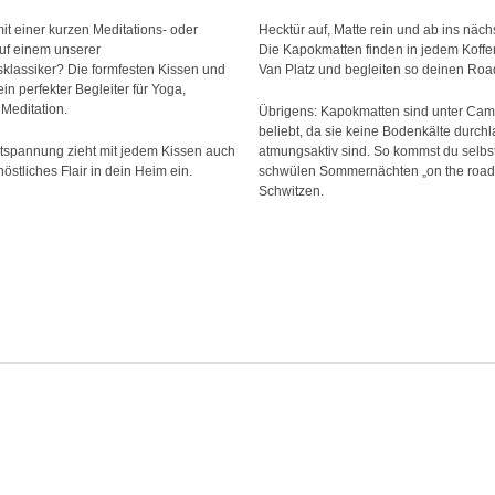
it einer kurzen Meditations- oder
Hecktür auf, Matte rein und ab ins näch
uf einem unserer
Die Kapokmatten finden in jedem Koff
lassiker? Die formfesten Kissen und
Van Platz und begleiten so deinen Road
in perfekter Begleiter für Yoga,
Meditation.
Übrigens: Kapokmatten sind unter Cam
beliebt, da sie keine Bodenkälte durch
tspannung zieht mit jedem Kissen auch
atmungsaktiv sind. So kommst du selbst
östliches Flair in dein Heim ein.
schwülen Sommernächten „on the road“ 
Schwitzen.