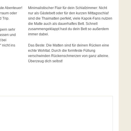
ste Abenteuer!
Minimalistischer Flair für dein Schlafzimmer: Nicht
erraum oder
nur als Gästebett oder für den kurzen Mittagsschlaf
 Trip.
sind die Thaimatten perfekt, viele Kapok-Fans nutzen
die Matte auch als dauerhaftes Bett. Schnell
zusammengeklappt hast du dein Bett so außerdem
pern sehr
immer dabei.
lassen und
 bei
nicht ins
Das Beste: Die Matten sind für deinen Rücken eine
echte Wohltat. Durch die formfeste Füllung
verschwinden Rückenschmerzen von ganz alleine.
Überzeug dich selbst!