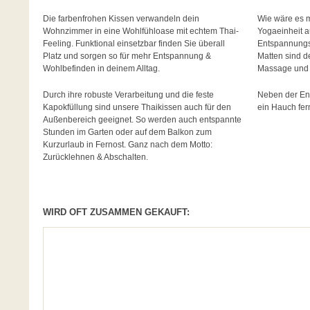
Die farbenfrohen Kissen verwandeln dein
Wie wäre es m
Wohnzimmer in eine Wohlfühloase mit echtem Thai-
Yogaeinheit a
Feeling. Funktional einsetzbar finden Sie überall
Entspannungsk
Platz und sorgen so für mehr Entspannung &
Matten sind de
Wohlbefinden in deinem Alltag.
Massage und 
Durch ihre robuste Verarbeitung und die feste
Neben der En
Kapokfüllung sind unsere Thaikissen auch für den
ein Hauch fern
Außenbereich geeignet. So werden auch entspannte
Stunden im Garten oder auf dem Balkon zum
Kurzurlaub in Fernost. Ganz nach dem Motto:
Zurücklehnen & Abschalten.
WIRD OFT ZUSAMMEN GEKAUFT: