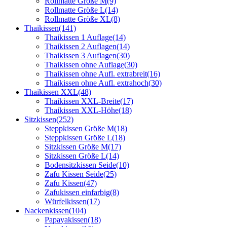
Rollmatte Größe M
(9)
Rollmatte Größe L
(14)
Rollmatte Größe XL
(8)
Thaikissen
(141)
Thaikissen 1 Auflage
(14)
Thaikissen 2 Auflagen
(14)
Thaikissen 3 Auflagen
(30)
Thaikissen ohne Auflage
(30)
Thaikissen ohne Aufl. extrabreit
(16)
Thaikissen ohne Aufl. extrahoch
(30)
Thaikissen XXL
(48)
Thaikissen XXL-Breite
(17)
Thaikissen XXL-Höhe
(18)
Sitzkissen
(252)
Steppkissen Größe M
(18)
Steppkissen Größe L
(18)
Sitzkissen Größe M
(17)
Sitzkissen Größe L
(14)
Bodensitzkissen Seide
(10)
Zafu Kissen Seide
(25)
Zafu Kissen
(47)
Zafukissen einfarbig
(8)
Würfelkissen
(17)
Nackenkissen
(104)
Papayakissen
(18)