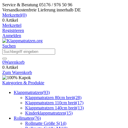
Service & Beratung
05176 / 976 50 96
Versandkostenfreie Lieferung
innerhalb DE
Merkzettel
(0)
0 Artikel
Merkzettel
Registrieren
Anmelden
Suchen
0
Warenkorb
0 Artikel
Zum Warenkorb
Kategorien & Produkte
Klappmatratzen
(93)
Klappmatratzen 80cm breit
(28)
Klappmatratzen 110cm breit
(17)
Klappmatratzen 140cm breit
(13)
Kinderklappmatratzen
(15)
Rollmatten
(76)
Rollmatte Größe S
(14)