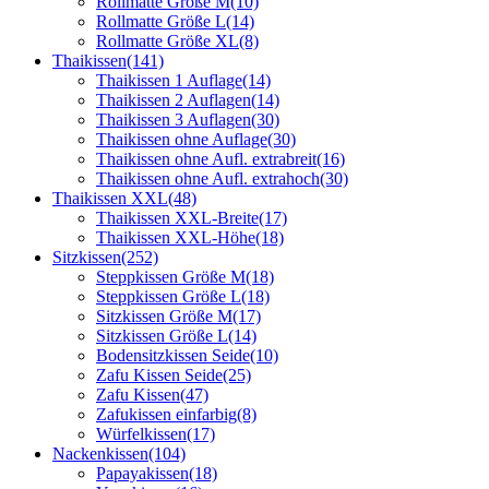
Rollmatte Größe M
(10)
Rollmatte Größe L
(14)
Rollmatte Größe XL
(8)
Thaikissen
(141)
Thaikissen 1 Auflage
(14)
Thaikissen 2 Auflagen
(14)
Thaikissen 3 Auflagen
(30)
Thaikissen ohne Auflage
(30)
Thaikissen ohne Aufl. extrabreit
(16)
Thaikissen ohne Aufl. extrahoch
(30)
Thaikissen XXL
(48)
Thaikissen XXL-Breite
(17)
Thaikissen XXL-Höhe
(18)
Sitzkissen
(252)
Steppkissen Größe M
(18)
Steppkissen Größe L
(18)
Sitzkissen Größe M
(17)
Sitzkissen Größe L
(14)
Bodensitzkissen Seide
(10)
Zafu Kissen Seide
(25)
Zafu Kissen
(47)
Zafukissen einfarbig
(8)
Würfelkissen
(17)
Nackenkissen
(104)
Papayakissen
(18)