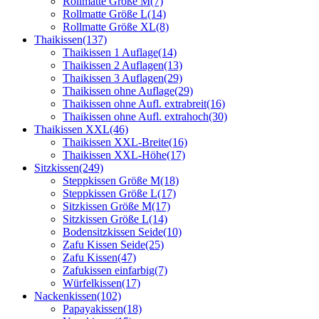
Rollmatte Größe M
(7)
Rollmatte Größe L
(14)
Rollmatte Größe XL
(8)
Thaikissen
(137)
Thaikissen 1 Auflage
(14)
Thaikissen 2 Auflagen
(13)
Thaikissen 3 Auflagen
(29)
Thaikissen ohne Auflage
(29)
Thaikissen ohne Aufl. extrabreit
(16)
Thaikissen ohne Aufl. extrahoch
(30)
Thaikissen XXL
(46)
Thaikissen XXL-Breite
(16)
Thaikissen XXL-Höhe
(17)
Sitzkissen
(249)
Steppkissen Größe M
(18)
Steppkissen Größe L
(17)
Sitzkissen Größe M
(17)
Sitzkissen Größe L
(14)
Bodensitzkissen Seide
(10)
Zafu Kissen Seide
(25)
Zafu Kissen
(47)
Zafukissen einfarbig
(7)
Würfelkissen
(17)
Nackenkissen
(102)
Papayakissen
(18)