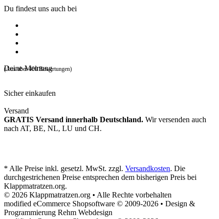
Du findest uns auch bei
Deine Meinung
(Aus über 400 Bewertungen)
Sicher einkaufen
Versand
GRATIS Versand innerhalb Deutschland.
Wir versenden auch
nach AT, BE, NL, LU und CH.
* Alle Preise inkl. gesetzl. MwSt. zzgl.
Versandkosten
. Die
durchgestrichenen Preise entsprechen dem bisherigen Preis bei
Klappmatratzen.org.
© 2026 Klappmatratzen.org • Alle Rechte vorbehalten
modified eCommerce Shopsoftware © 2009-2026 • Design &
Programmierung Rehm Webdesign