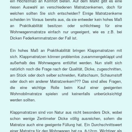
ein Höchstmaß an Komfort bieten. Auf dem Markt gibt es eine
riesen Auswahl an verschiedenen Matratzenkernen, doch für
welchen sollten Sie sich entscheiden? Einige Matratzenkerne
scheiden im Voraus bereits aus, da sie entweder kein hohes Maß
an Praktikabilität besitzen oder schlichtweg für eine
Wohnwagenmatratze einfach nur ungeeigent, wie es z.B. bei
Dicken Federkernmatratzen der Fall ist.
Ein hohes Maß an Praktikabilität bringen Klappmatratzen mit
sich. Klappmatratzen können problemlos zusammengeklappt und
außerhalb des Wohnwagens entlüftet werden. Nun stellt sich
natürlich noch die Frage nach der Qualität, Dicke, zugeschnitten,
am Stück oder doch selber schneiden, Kaltschaum, Schaumstoff
oder doch ein anderer Matratzenkern??? Das sind alles Fragen,
die eine wichtige Rolle beim Kauf einer geeigenten
Wohmobilmatratze spielen und keinenfalls unberücksichtigt
werden sollten.
Klappmatratzen sind von Natur aus nicht besonders Dick, wobei
schon wenige Zentimeter Dicke völlig ausreichen, sofern die
Matratze auch eine geeigente Füllung hat. Ein Durchschnittswert
einer Matratze für den Wohnwagen hat ca. 8-12cm. Wichtiger als