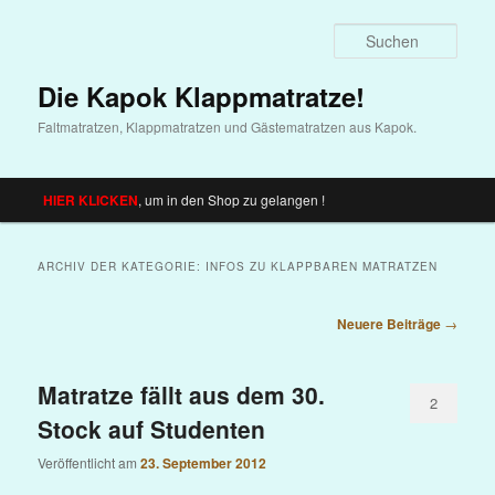
Such
Die Kapok Klappmatratze!
Faltmatratzen, Klappmatratzen und Gästematratzen aus Kapok.
Hauptmenü
HIER KLICKEN
, um in den Shop zu gelangen !
Zum
Zum
Inhalt
sekundären
ARCHIV DER KATEGORIE:
INFOS ZU KLAPPBAREN MATRATZEN
wechseln
Inhalt
Beitrags-
Neuere Beiträge
→
wechseln
Navigation
Matratze fällt aus dem 30.
2
Stock auf Studenten
Veröffentlicht am
23. September 2012