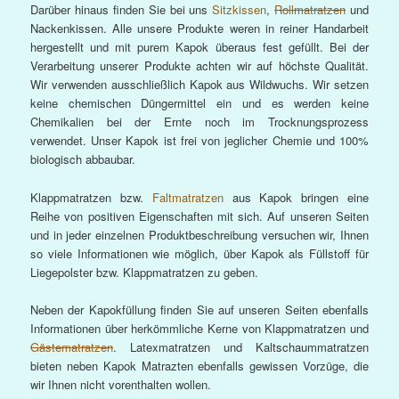
Darüber hinaus finden Sie bei uns
Sitzkissen
,
Rollmatratzen
und
Nackenkissen. Alle unsere Produkte weren in reiner Handarbeit
hergestellt und mit purem Kapok überaus fest gefüllt. Bei der
Verarbeitung unserer Produkte achten wir auf höchste Qualität.
Wir verwenden ausschließlich Kapok aus Wildwuchs. Wir setzen
keine chemischen Düngermittel ein und es werden keine
Chemikalien bei der Ernte noch im Trocknungsprozess
verwendet. Unser Kapok ist frei von jeglicher Chemie und 100%
biologisch abbaubar.
Klappmatratzen bzw.
Faltmatratzen
aus Kapok bringen eine
Reihe von positiven Eigenschaften mit sich. Auf unseren Seiten
und in jeder einzelnen Produktbeschreibung versuchen wir, Ihnen
so viele Informationen wie möglich, über Kapok als Füllstoff für
Liegepolster bzw. Klappmatratzen zu geben.
Neben der Kapokfüllung finden Sie auf unseren Seiten ebenfalls
Informationen über herkömmliche Kerne von Klappmatratzen und
Gästematratzen
. Latexmatratzen und Kaltschaummatratzen
bieten neben Kapok Matrazten ebenfalls gewissen Vorzüge, die
wir Ihnen nicht vorenthalten wollen.