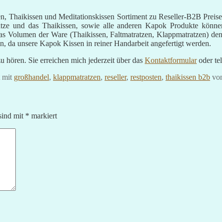
tzen, Thaikissen und Meditationskissen Sortiment zu Reseller-B2B Pr
ze und das Thaikissen, sowie alle anderen Kapok Produkte können w
h das Volumen der Ware (Thaikissen, Faltmatratzen, Klappmatratzen) 
n, da unsere Kapok Kissen in reiner Handarbeit angefertigt werden.
u hören. Sie erreichen mich jederzeit über das
Kontaktformular
oder te
t mit
großhandel
,
klappmatratzen
,
reseller
,
restposten
,
thaikissen b2b
vo
sind mit
*
markiert