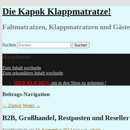
Die Kapok Klappmatratze!
Faltmatratzen, Klappmatratzen und Gäst
Suchen
Hauptmenü
Zum Inhalt wechseln
Zum sekundären Inhalt wechseln
HIER KLICKEN
, um in den Shop zu gelangen !
Beitrags-Navigation
←
Zurück
Weiter
→
B2B, Großhandel, Restposten und Reseller
Veröffentlicht am
24. September 2012
von
wp_admin